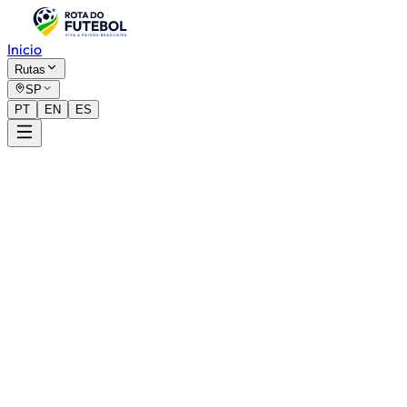
Inicio
Rutas
SP
PT
EN
ES