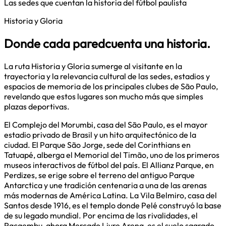
Las sedes que cuentan la historia del fútbol paulista
Historia y Gloria
Donde
cada
pared
cuenta
una
historia
.
La ruta Historia y Gloria sumerge al visitante en la
trayectoria y la relevancia cultural de las sedes, estadios y
espacios de memoria de los principales clubes de São Paulo,
revelando que estos lugares son mucho más que simples
plazas deportivas.
El Complejo del Morumbi, casa del São Paulo, es el mayor
estadio privado de Brasil y un hito arquitectónico de la
ciudad. El Parque São Jorge, sede del Corinthians en
Tatuapé, alberga el Memorial del Timão, uno de los primeros
museos interactivos de fútbol del país. El Allianz Parque, en
Perdizes, se erige sobre el terreno del antiguo Parque
Antarctica y une tradición centenaria a una de las arenas
más modernas de América Latina. La Vila Belmiro, casa del
Santos desde 1916, es el templo donde Pelé construyó la base
de su legado mundial. Por encima de las rivalidades, el
Pacaembu, ahora Mercado Livre Arena, es el suelo sagrado