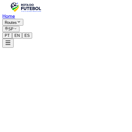
Home
Routes
SP
PT
EN
ES