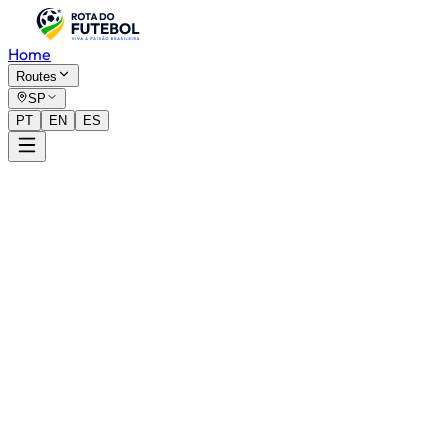
Home
Routes
SP
PT
EN
ES