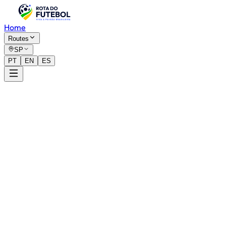
Home
Routes
SP
PT
EN
ES