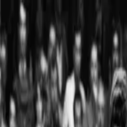
Início
Rotas
SP
PT
EN
ES