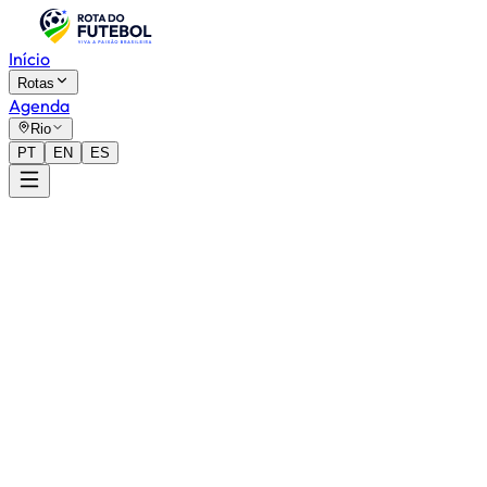
Início
Rotas
Agenda
Rio
PT
EN
ES