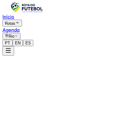
Início
Rotas
Agenda
Rio
PT
EN
ES